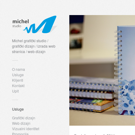
Michel grafički studio /
grafički dizajn / izrada web
stranica / web dizajn
O nama
Usluge
Klijenti
Kontakt
Upit
Usluge
Grafički dizajn
Web dizajn
Vizualni identitet
Promocija