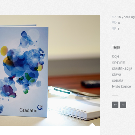
15 years ag
0
1
Tags
boje
dnevnik
plastifikacija
plava
spirala
tvrde korice