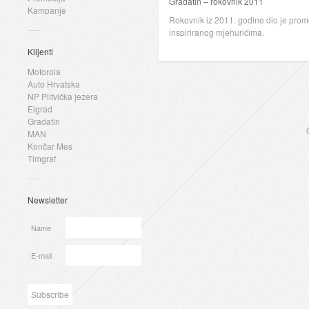
Gradatin – rokovnik 2011
Kampanje
Rokovnik iz 2011. godine dio je promo
inspiriranog mjehurićima.
Klijenti
Motorola
Auto Hrvatska
NP Plitvička jezera
Elgrad
Gradatin
MAN
Končar Mes
Timgraf
Newsletter
Name
E-mail