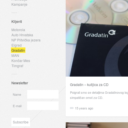
Kampanje
Klijenti
Motorola
Auto Hrvatska
NP Plitvička jezera
Elgrad
Gradatin
MAN
Končar Mes
Timgraf
Newsletter
Gradatin – kutijica za CD
Poigrali smo se detaljima Gradatinovog logo
Name
simpatičan omot za CD.
E-mail
15 years ago