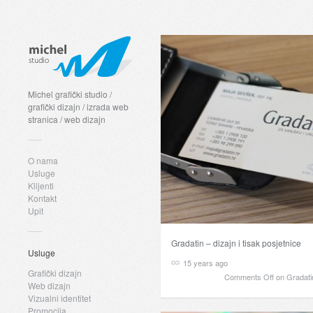
Michel grafički studio /
grafički dizajn / izrada web
stranica / web dizajn
O nama
Usluge
Klijenti
Kontakt
Upit
Gradatin – dizajn i tisak posjetnice
Usluge
15 years ago
Grafički dizajn
Comments Off
on Gradatin
Web dizajn
Vizualni identitet
Promocija