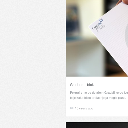
Gradatin – blok
Poigrali smo se detaljem Gradatinovog logot
boje kako bi se preko njega moglo pisati.
15 years ago