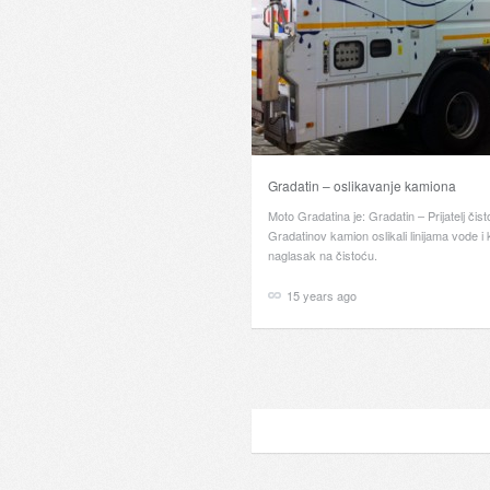
Gradatin – oslikavanje kamiona
Moto Gradatina je: Gradatin – Prijatelj čis
Gradatinov kamion oslikali linijama vode i k
naglasak na čistoću.
15 years ago