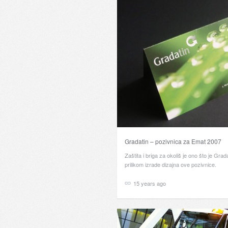
Gradatin – pozivnica za Emat 2007
Zaštita i briga za okoliš je ono što je Grada
prilikom izrade dizajna ove pozivnice.
15 years ago