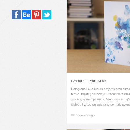
Gradatin – Profil tvrtke
Razigrano i eko bile su smjernice za dizaj
tvrtke. Prijatelj čistoće je Gradatinova krila
za dizajn pun mjehurića. Mjehurići su najče
čistoću i iz tog razloga smo se malo poigra
15 years ago