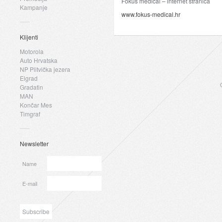
Fokus medical – internet stranica
Kampanje
www.fokus-medical.hr
Klijenti
Motorola
Auto Hrvatska
NP Plitvička jezera
Elgrad
Gradatin
MAN
Končar Mes
Timgraf
Newsletter
Name
E-mail