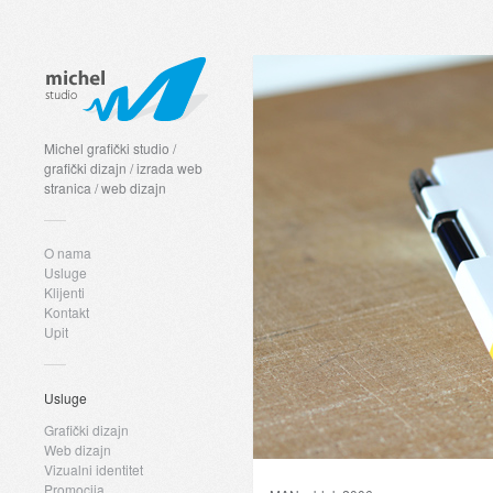
Michel grafički studio /
grafički dizajn / izrada web
stranica / web dizajn
O nama
Usluge
Klijenti
Kontakt
Upit
Usluge
Grafički dizajn
Web dizajn
Vizualni identitet
Promocija