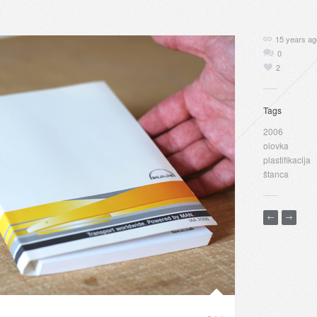
15 years ag
0
2
Tags
2006
olovka
plastifikacija
štanca