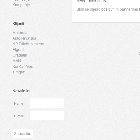
MAN – blok 2006
Kampanje
Blok se dijelio poslovnim partnerim
Klijenti
Motorola
Auto Hrvatska
NP Plitvička jezera
Elgrad
Gradatin
MAN
Končar Mes
Timgraf
Newsletter
Name
E-mail