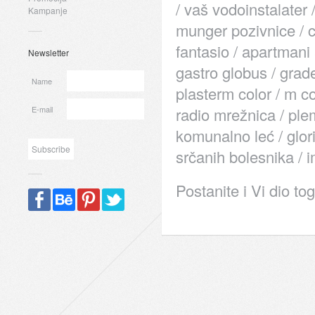
/ vaš vodoinstalater 
Kampanje
munger pozivnice / cv
fantasio / apartmani 
Newsletter
gastro globus / grad
Name
plasterm color / m col
E-mail
radio mrežnica / plem
komunalno leć / glori
srčanih bolesnika / 
Postanite i Vi dio to