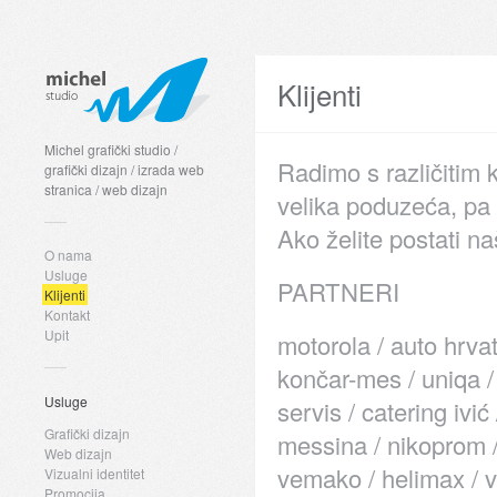
Klijenti
Michel grafički studio /
Radimo s različitim 
grafički dizajn / izrada web
stranica / web dizajn
velika poduzeća, pa č
Ako želite postati n
O nama
Usluge
PARTNERI
Klijenti
Kontakt
Upit
motorola / auto hrvat
končar-mes / uniqa /
Usluge
servis / catering ivi
Grafički dizajn
messina / nikoprom / 
Web dizajn
vemako / helimax / ve
Vizualni identitet
Promocija