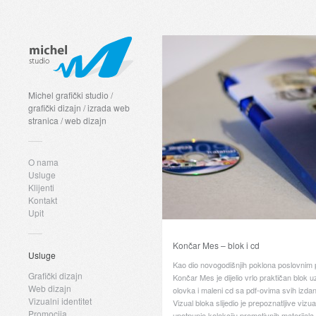
Michel grafički studio /
grafički dizajn / izrada web
stranica / web dizajn
O nama
Usluge
Klijenti
Kontakt
Upit
Končar Mes – blok i cd
Usluge
Kao dio novogodišnjih poklona poslovnim 
Grafički dizajn
Končar Mes je dijelio vrlo praktičan blok uz
Web dizajn
olovka i maleni cd sa pdf-ovima svih izdani
Vizualni identitet
Vizual bloka slijedio je prepoznatljive vizua
Promocija
upotpunio kolekciju promotivnih materijala 