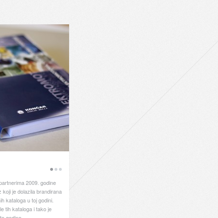
partnerima 2009. godine
 koji je dolazila brandirana
h kataloga u toj godini.
le tih kataloga i tako je
te godine.