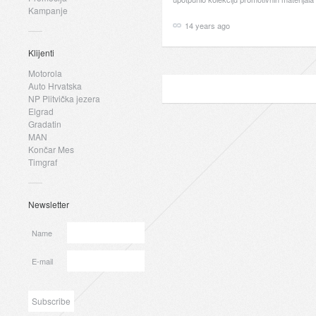
Kampanje
14 years ago
Klijenti
Motorola
Auto Hrvatska
NP Plitvička jezera
Elgrad
Gradatin
MAN
Končar Mes
Timgraf
Newsletter
Name
E-mail